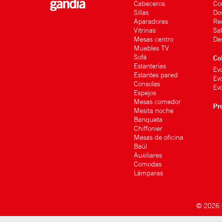
Cabeceros
Co
Sillas
Do
Aparadores
Re
Vitrinas
Sa
Mesas centro
De
Muebles TV
Sofá
Co
Estanterías
Ev
Estantes pared
Ev
Consolas
Evo
Espejos
Mesas comedor
Pr
Mesita noche
Banqueta
Chiffonier
Mesas de oficina
Baúl
Auxiliares
Comodas
Lámparas
© 2026 