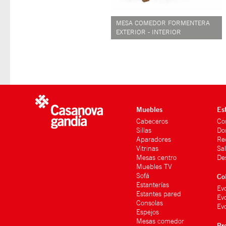
MESA COMEDOR FORMENTERA
EXTERIOR - INTERIOR
Muebles
Es
Cabeceros
Co
Sillas
Do
Aparadores
Re
Vitrinas
Sa
Mesas centro
De
Muebles TV
Sofá
Co
Estanterías
Ev
Estantes pared
Ev
Consolas
Evo
Espejos
Mesas comedor
Pr