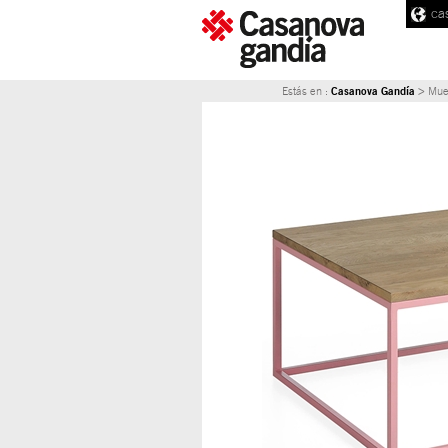
ca
Casanova Gandía
Estás en :
> Mue