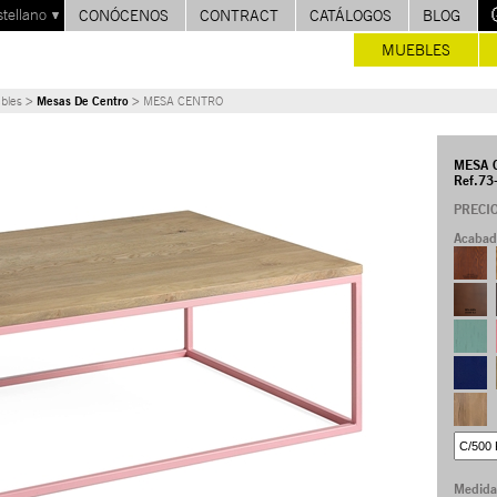
stellano
CONÓCENOS
CONTRACT
CATÁLOGOS
BLOG
MUEBLES
Mesas De Centro
bles >
> MESA CENTRO
MESA 
Ref.73
PRECI
Acabado
Medidas