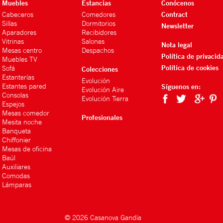
Muebles
Estancias
Conócenos
Contract
Cabeceros
Comedores
Sillas
Dormitorios
Newsletter
Aparadores
Recibidores
Vitrinas
Salones
Nota legal
Mesas centro
Despachos
Política de privacid
Muebles TV
Política de cookies
Sofá
Colecciones
Estanterías
Evolución
Estantes pared
Síguenos en:
Evolución Aire
Consolas
Evolución Tierra
Espejos
Mesas comedor
Profesionales
Mesita noche
Banqueta
Chiffonier
Mesas de oficina
Baúl
Auxiliares
Comodas
Lámparas
© 2026 Casanova Gandía