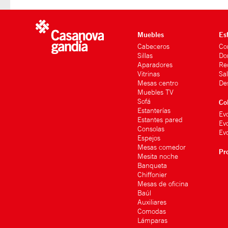
Muebles
Es
Cabeceros
Co
Sillas
Do
Aparadores
Re
Vitrinas
Sa
Mesas centro
De
Muebles TV
Sofá
Co
Estanterías
Ev
Estantes pared
Ev
Consolas
Evo
Espejos
Mesas comedor
Pr
Mesita noche
Banqueta
Chiffonier
Mesas de oficina
Baúl
Auxiliares
Comodas
Lámparas